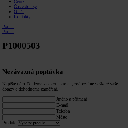
Ceník
Časté dotazy
O nás
Kontakty
Poptat
Poptat
P1000503
Nezávazná poptávka
Napište nám. Budeme vás kontaktovat, zodpovíme veškeré vaše
dotazy a dohodneme zaměření.
Jméno a příjmení
E-mail
Telefon
Město
Produkt