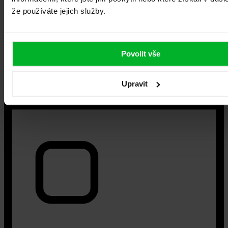
Následuje vyčíslení ceny zasklení balkonu.
že používáte jejich služby.
Povolit vše
Upravit