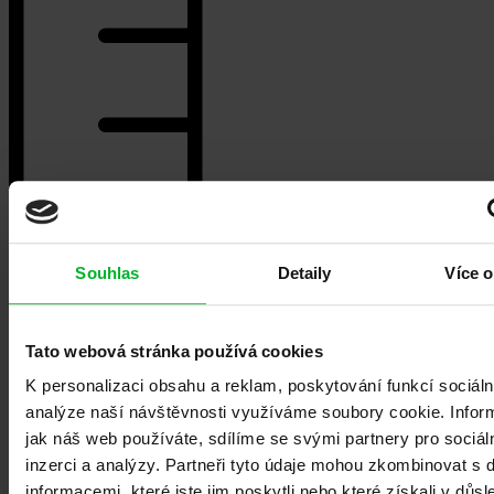
Souhlas
Detaily
Více o
Tato webová stránka používá cookies
K personalizaci obsahu a reklam, poskytování funkcí sociáln
analýze naší návštěvnosti využíváme soubory cookie. Infor
Zaměření zdarma
jak náš web používáte, sdílíme se svými partnery pro sociál
inzerci a analýzy. Partneři tyto údaje mohou zkombinovat s 
Technik provede zaměření a kontrolu stavu nosného prvku.
informacemi, které jste jim poskytli nebo které získali v důsl