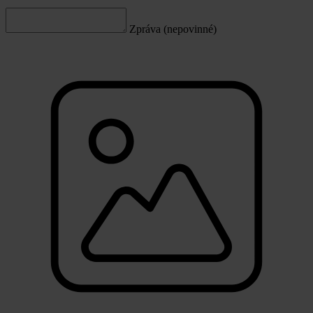
Zpráva (nepovinné)