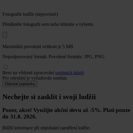
Fotografie lodžie (nepovinné)
Přetáhněte fotografii sem nebo kliknite a vyberte.
Maximální povolená velikost je 5 MB
Nepodporovaný formát. Povolené formáty: JPG, PNG.
Beru na vědomí zpracování
osobních údajů
Pro odeslání je vyžadován souhlas
Odeslat poptávku
Nechejte si zasklít i svoji lodžii
Pozor, akce! Využijte akční slevu až -5%. Platí pouze
do 31.8. 2026.
Bližší informace při objednání zaměření lodžie.