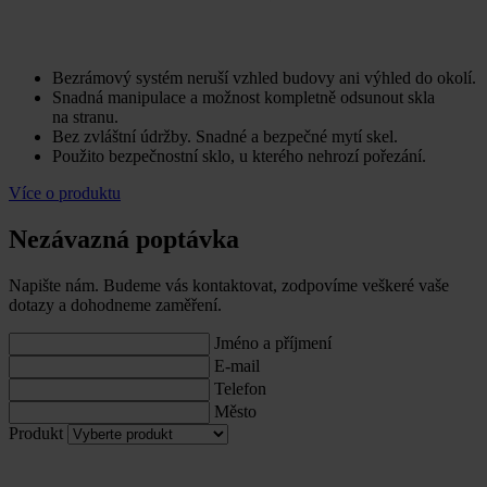
Bezrámový systém neruší vzhled budovy ani výhled do okolí.
Snadná manipulace a možnost kompletně odsunout skla
na stranu.
Bez zvláštní údržby. Snadné a bezpečné mytí skel.
Použito bezpečnostní sklo, u kterého nehrozí pořezání.
Více o produktu
Nezávazná poptávka
Napište nám. Budeme vás kontaktovat, zodpovíme veškeré vaše
dotazy a dohodneme zaměření.
Jméno a příjmení
E-mail
Telefon
Město
Produkt