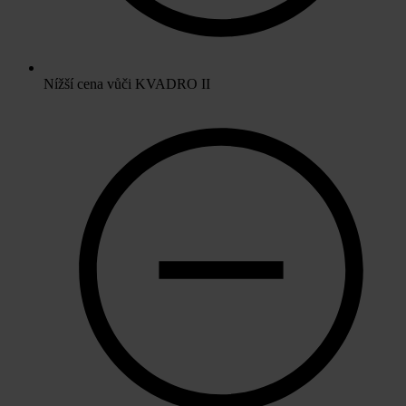
Nížší cena vůči KVADRO II