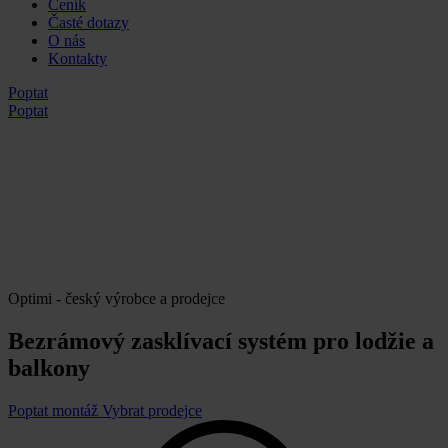
Ceník
Časté dotazy
O nás
Kontakty
Poptat
Poptat
Optimi - český výrobce a prodejce
Bezrámový zasklívací systém pro lodžie a
balkony
Poptat montáž
Vybrat prodejce