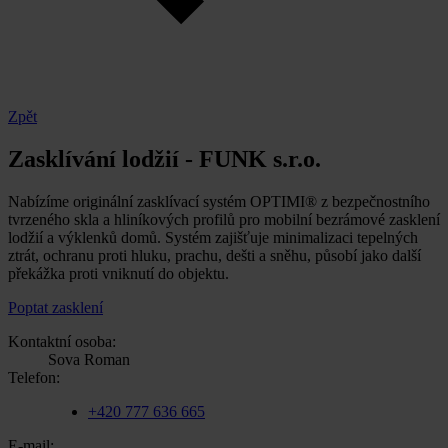
Zpět
Zasklívání lodžií - FUNK s.r.o.
Nabízíme originální zasklívací systém OPTIMI® z bezpečnostního
tvrzeného skla a hliníkových profilů pro mobilní bezrámové zasklení
lodžií a výklenků domů. Systém zajišťuje minimalizaci tepelných
ztrát, ochranu proti hluku, prachu, dešti a sněhu, působí jako další
překážka proti vniknutí do objektu.
Poptat zasklení
Kontaktní osoba:
Sova Roman
Telefon:
+420 777 636 665
E-mail: