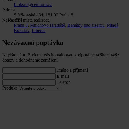
funksro@centrum.cz
Adresa:
Střížkovská 434, 181 00 Praha 8
Nejčastější místa realizace:
Praha 8
,
Mnichovo Hradiště
,
Benátky nad Jizerou
,
Mladá
Boleslav
,
Liberec
Nezávazná poptávka
Napište nám. Budeme vás kontaktovat, zodpovíme veškeré vaše
dotazy a dohodneme zaměření.
Jméno a příjmení
E-mail
Telefon
Produkt