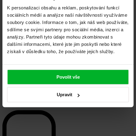
K personalizaci obsahu a reklam, poskytování funkcí
sociálních médií a analýze naší návštěvnosti využíváme
Maximální povolená velikost je 5 MB
soubory cookie. Informace o tom, jak náš web používáte,
Nepodporovaný formát. Povolené formáty: JPG, PNG.
sdílíme se svými partnery pro sociální média, inzerci a
analýzy. Partneři tyto údaje mohou zkombinovat s
dalšími informacemi, které jste jim poskytli nebo které
Beru na vědomí zpracování
osobních údajů
Pro odeslání je vyžadován souhlas
získali v důsledku toho, že používáte jejich služby.
Odeslat poptávku
Nechejte si zasklít i svoji lodžii
Povolit vše
Pozor, akce! Využijte akční slevu až -5%. Platí pouze
do 31.8. 2026.
Upravit
Bližší informace při objednání zaměření lodžie.