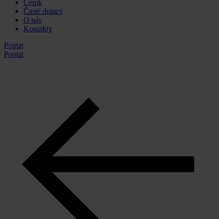
Ceník
Časté dotazy
O nás
Kontakty
Poptat
Poptat