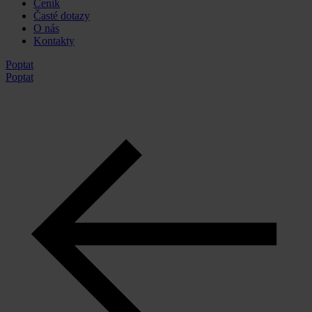
Ceník
Časté dotazy
O nás
Kontakty
Poptat
Poptat