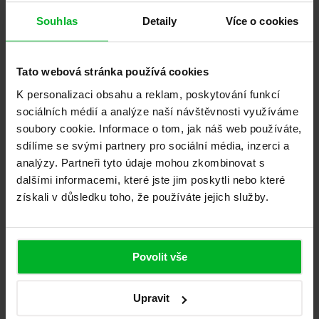
Souhlas
Detaily
Více o cookies
Tato webová stránka používá cookies
K personalizaci obsahu a reklam, poskytování funkcí
sociálních médií a analýze naší návštěvnosti využíváme
Fotografie lodžie (nepovinné)
soubory cookie. Informace o tom, jak náš web používáte,
Přetáhněte fotografii sem nebo kliknite a vyberte.
sdílíme se svými partnery pro sociální média, inzerci a
analýzy. Partneři tyto údaje mohou zkombinovat s
dalšími informacemi, které jste jim poskytli nebo které
získali v důsledku toho, že používáte jejich služby.
Maximální povolená velikost je 5 MB
Nepodporovaný formát. Povolené formáty: JPG, PNG.
Povolit vše
Beru na vědomí zpracování
osobních údajů
Pro odeslání je vyžadován souhlas
Odeslat poptávku
Upravit
Nechejte si zasklít i svoji lodžii