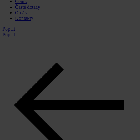
Ceník
Časté dotazy
O nás
Kontakty
Poptat
Poptat