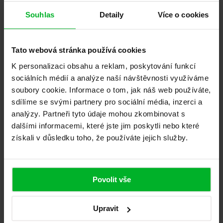
Souhlas
Detaily
Více o cookies
Tato webová stránka používá cookies
K personalizaci obsahu a reklam, poskytování funkcí
sociálních médií a analýze naší návštěvnosti využíváme
Fotografie lodžie (nepovinné)
soubory cookie. Informace o tom, jak náš web používáte,
Přetáhněte fotografii sem nebo kliknite a vyberte.
sdílíme se svými partnery pro sociální média, inzerci a
analýzy. Partneři tyto údaje mohou zkombinovat s
dalšími informacemi, které jste jim poskytli nebo které
získali v důsledku toho, že používáte jejich služby.
Maximální povolená velikost je 5 MB
Nepodporovaný formát. Povolené formáty: JPG, PNG.
Povolit vše
Beru na vědomí zpracování
osobních údajů
Pro odeslání je vyžadován souhlas
Odeslat poptávku
Upravit
Nechejte si zasklít i svoji lodžii