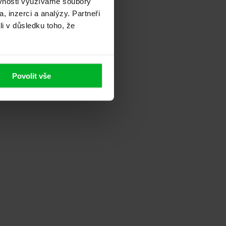
ěvnosti využíváme soubory
, inzerci a analýzy. Partneři
li v důsledku toho, že
Povolit vše