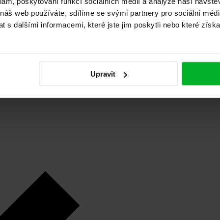
klam, poskytování funkcí sociálních médií a analýze naší návšt
 náš web používáte, sdílíme se svými partnery pro sociální média
 s dalšími informacemi, které jste jim poskytli nebo které získa
Upravit